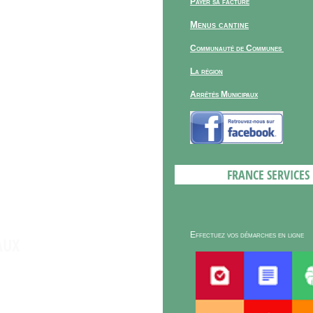
Payer sa facture
Menus cantine
Communauté de Communes
La région
Arrêtés Municipaux
FRANCE SERVICES
Effectuez vos démarches en ligne
AUX